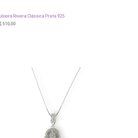
ESGOTADO
ulseira Riviera Clássica Prata 925
$
510,00