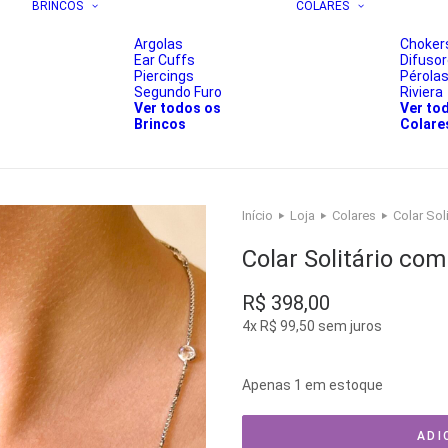
BRINCOS
COLARES
Argolas
Choker
Ear Cuffs
Difuso
Piercings
Pérola
Segundo Furo
Riviera
Ver todos os
Ver to
Brincos
Colare
Início
Loja
Colares
Colar Sol
Colar Solitário co
R$
398,00
4x
R$
99,50
sem juros
Apenas 1 em estoque
ADI