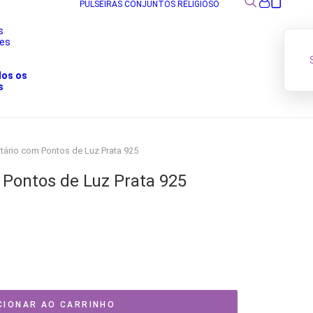
PULSEIRAS
CONJUNTOS
RELIGIOSO
s
res
s
dos os
s
itário com Pontos de Luz Prata 925
m Pontos de Luz Prata 925
CIONAR AO CARRINHO