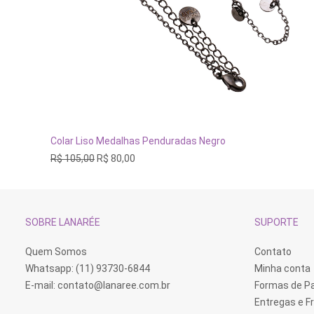
ADICIONAR AO CARRINHO
Colar Liso Medalhas Penduradas Negro
O
O
R$
105,00
R$
80,00
preço
preço
original
atual
era:
é:
R$ 105,00.
R$ 80,00.
SOBRE LANARÉE
SUPORTE
Quem Somos
Contato
Whatsapp: (11) 93730-6844
Minha conta
E-mail:
contato@lanaree.com.br
Formas de 
Entregas e F