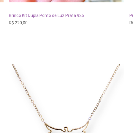
ADICIONAR AO CARRINHO
Brinco Kit Dupla Ponto de Luz Prata 925
P
R$
220,00
R