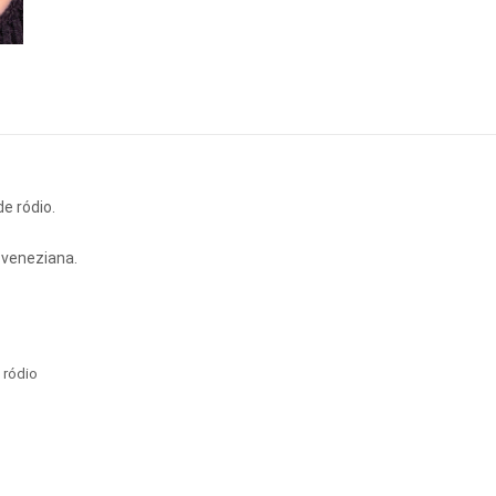
e ródio.
 veneziana.
,
ródio