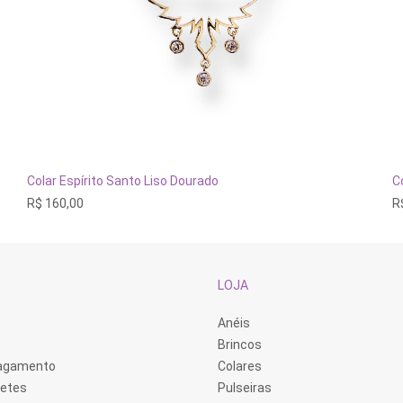
ADICIONAR AO CARRINHO
Colar Espírito Santo Liso Dourado
C
R$
160,00
R
LOJA
Anéis
Brincos
Pagamento
Colares
retes
Pulseiras