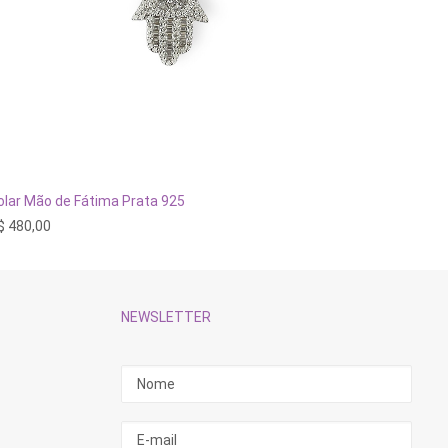
ADICIONAR AO CARRINHO
olar Mão de Fátima Prata 925
Colar Go
$
480,00
R$
420,
NEWSLETTER