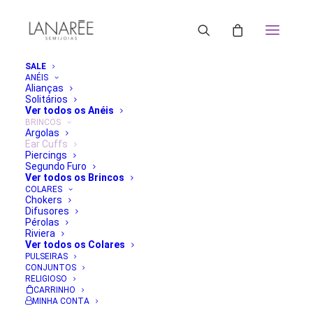
SALE
ANÉIS
Alianças
Solitários
ORDENAR POR MAIS RECENTE
Ver todos os Anéis
ORDENAR POR POPULARIDADE
BRINCOS
Argolas
ORDENAR POR PREÇO: MENOR PARA MAIOR
Ear Cuffs
ORDENAR POR PREÇO: MAIOR PARA MENOR
Piercings
FILTRAR
Segundo Furo
Ver todos os Brincos
Classificado
Mostrando todos os 23 resultados
COLARES
por
Chokers
mais
Difusores
recente
Pérolas
Riviera
Ver todos os Colares
PULSEIRAS
CONJUNTOS
RELIGIOSO
CARRINHO
MINHA CONTA