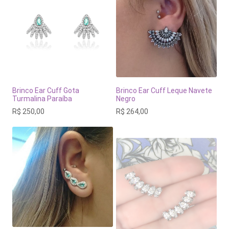
Brinco Ear Cuff Gota
Brinco Ear Cuff Leque Navete
Turmalina Paraíba
Negro
R$
250,00
R$
264,00