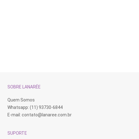
Brinco Ear Cuff Lolla Ródio
Negro
R$
270,00
SOBRE LANARÉE
Quem Somos
Whatsapp: (11) 93730-6844
E-mail:
contato@lanaree.com.br
SUPORTE