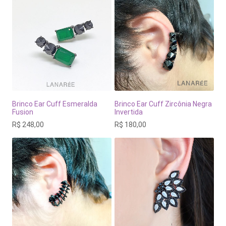
Brinco Ear Cuff Esmeralda
Brinco Ear Cuff Zircônia Negra
Fusion
Invertida
R$
248,00
R$
180,00