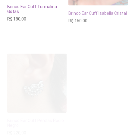
Brinco Ear Cuff Turmalina
Brinco Ear Cuff Isabella Cristal
Gotas
R$
160,00
R$
180,00
Brinco Ear Cuff Pérolas Ródio
Brinco Ear Cuff Leque Carol
Negro
R$
198,00
R$
220,00