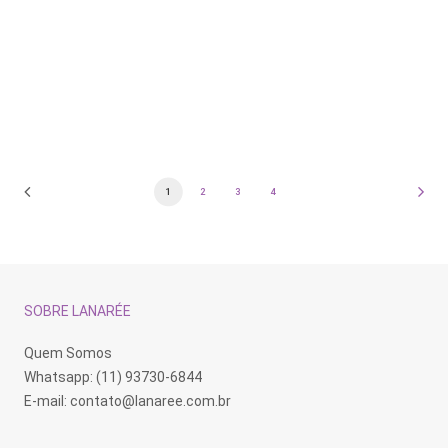
Colar Pérolas de Água Doce
Prata 925
R$
620,00
Colar Libélula Cristal Kunzita
Prata 925
R$
298,00
1
2
3
4
SOBRE LANARÉE
Quem Somos
Whatsapp: (11) 93730-6844
E-mail:
contato@lanaree.com.br