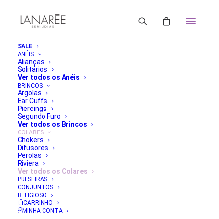
SALE
ANÉIS
Alianças
Solitários
ORDENAR POR MAIS RECENTE
Ver todos os Anéis
ORDENAR POR POPULARIDADE
BRINCOS
Argolas
ORDENAR POR PREÇO: MENOR PARA MAIOR
Ear Cuffs
ORDENAR POR PREÇO: MAIOR PARA MENOR
Piercings
FILTRAR
Segundo Furo
Ver todos os Brincos
Classificado
Exibindo 1–24 de 92 resultados
COLARES
por
Chokers
mais
Difusores
recente
Pérolas
Riviera
Ver todos os Colares
PULSEIRAS
CONJUNTOS
RELIGIOSO
CARRINHO
MINHA CONTA