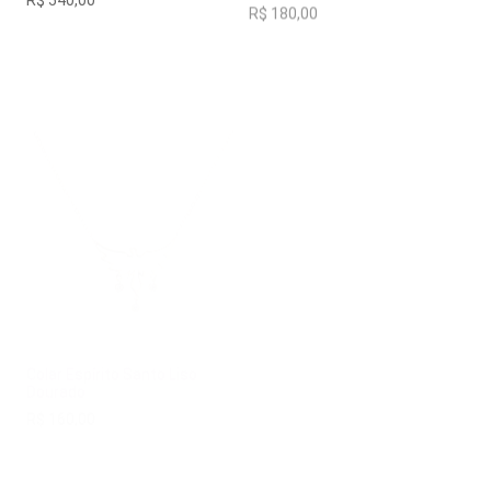
Colar Espírito Santo Liso
Colar Pedras Naturais
Dourado
Coloridas
R$
160,00
R$
180,00