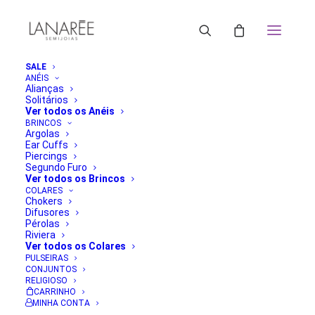
SALE
ANÉIS
Alianças
Solitários
Ver todos os Anéis
BRINCOS
Argolas
Ear Cuffs
Piercings
Entre em contato conosco
Segundo Furo
Ver todos os Brincos
COLARES
Chokers
Difusores
Alguma duvida sobre nossos produtos? Nos mande uma
Pérolas
mensagem que retornaremos o mais breve possível.
Riviera
Ver todos os Colares
PULSEIRAS
CONJUNTOS
RELIGIOSO
CARRINHO
MINHA CONTA