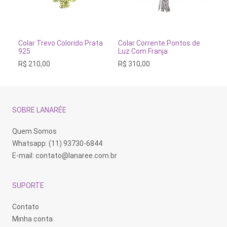
Este
produto
tem
VER OPÇÕES
ADICIONAR AO CARRINH
Colar Trevo Colorido Prata
Colar Corrente Pontos de
Co
várias
925
Luz Com Franja
Pr
variantes.
R$
210,00
R$
310,00
R$
As
opções
podem
ser
escolhidas
na
SOBRE LANARÉE
página
do
produto
Quem Somos
Whatsapp: (11) 93730-6844
E-mail:
contato@lanaree.com.br
SUPORTE
Contato
Minha conta