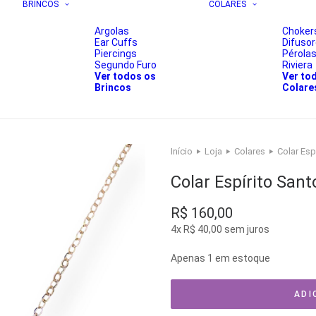
BRINCOS
COLARES
Argolas
Choker
Ear Cuffs
Difuso
Piercings
Pérola
Segundo Furo
Riviera
Ver todos os
Ver to
Brincos
Colare
Início
Loja
Colares
Colar Esp
Colar Espírito San
R$
160,00
4x
R$
40,00
sem juros
Apenas 1 em estoque
ADI