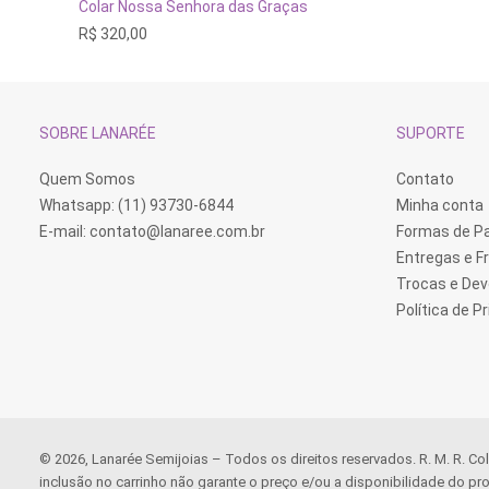
ADICIONAR AO CARRINHO
Colar Nossa Senhora das Graças
R$
320,00
SOBRE LANARÉE
SUPORTE
Quem Somos
Contato
Whatsapp: (11) 93730-6844
Minha conta
E-mail:
contato@lanaree.com.br
Formas de 
Entregas e F
Trocas e De
Política de P
© 2026, Lanarée Semijoias – Todos os direitos reservados. R. M. R. Co
inclusão no carrinho não garante o preço e/ou a disponibilidade do pro