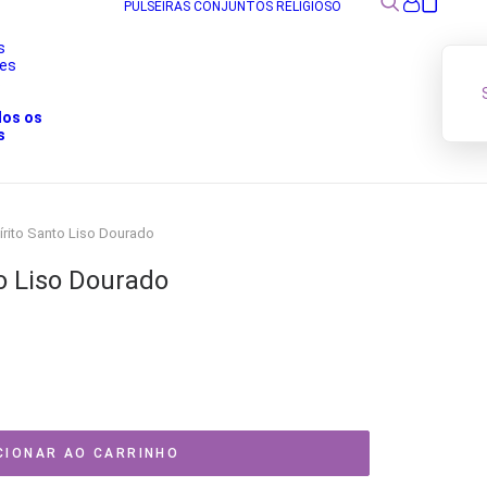
PULSEIRAS
CONJUNTOS
RELIGIOSO
s
res
s
dos os
s
írito Santo Liso Dourado
to Liso Dourado
CIONAR AO CARRINHO