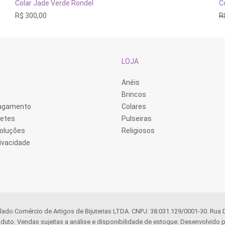
ADICIONAR AO CARRINHO
Colar Jade Verde Rondel
C
R$
300,00
R
LOJA
Anéis
Brincos
Pagamento
Colares
retes
Pulseiras
voluções
Religiosos
rivacidade
llado Comércio de Artigos de Bijuterias LTDA. CNPJ: 38.031.129/0001-30. Rua
duto. Vendas sujeitas a análise e disponibilidade de estoque. Desenvolvido p