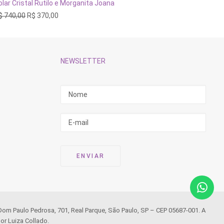
ADICIONAR AO CARRINHO
olar Cristal Rutilo e Morganita Joana
Colar Zi
O
O
$
740,00
R$
370,00
R$
490,
preço
preço
original
atual
era:
é:
R$ 740,00.
R$ 370,00.
NEWSLETTER
 Dom Paulo Pedrosa, 701, Real Parque, São Paulo, SP – CEP 05687-001. A
or Luiza Collado.