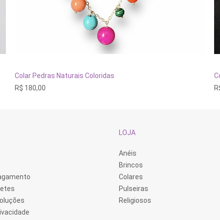
ADICIONAR AO CARRINHO
Colar Pedras Naturais Coloridas
C
R$
180,00
R
LOJA
Anéis
Brincos
Pagamento
Colares
retes
Pulseiras
voluções
Religiosos
rivacidade