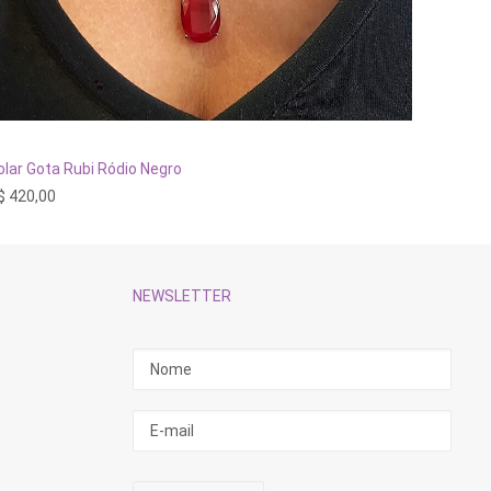
ADICIONAR AO CARRINHO
olar Gota Rubi Ródio Negro
Colar N
$
420,00
R$
870,
NEWSLETTER