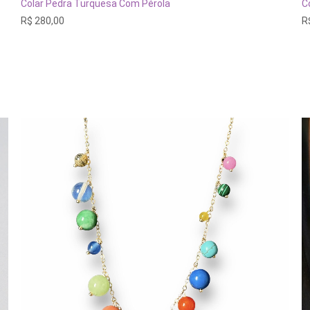
ESGOTADO
Colar Pedra Turquesa Com Pérola
C
R$
280,00
R