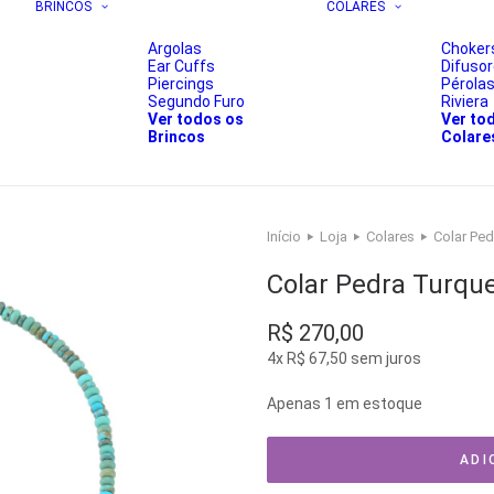
BRINCOS
COLARES
Argolas
Choker
Ear Cuffs
Difuso
Piercings
Pérola
Segundo Furo
Riviera
Ver todos os
Ver to
Brincos
Colare
Início
Loja
Colares
Colar Ped
Colar Pedra Turqu
R$
270,00
4x
R$
67,50
sem juros
Apenas 1 em estoque
ADI