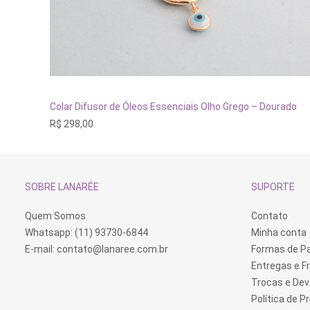
Este
produto
tem
VER OPÇÕES
Colar Difusor de Óleos Essenciais Olho Grego – Dourado
várias
R$
298,00
variantes.
As
opções
podem
ser
escolhidas
SOBRE LANARÉE
SUPORTE
na
página
do
Quem Somos
Contato
produto
Whatsapp: (11) 93730-6844
Minha conta
E-mail:
contato@lanaree.com.br
Formas de 
Entregas e F
Trocas e De
Política de P