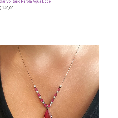
ESGOTADO
olar Solitário Pérola Água Doce
$
140,00