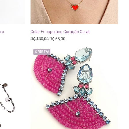
uro
Colar Escapulário Coração Coral
ADICIONAR AO CARRINHO
O
O
R$
130,00
R$
65,00
preço
preço
original
atual
OFERTA!
era:
é:
R$ 130,00.
R$ 65,00.