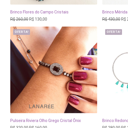
Brinco Flores do Campo Cristais
Brinco Mérida
ADICIONAR AO CARRINHO
ADI
O
O
O
R$
260,00
R$
130,00
R$
430,00
R$
preço
preço
pre
original
atual
orig
OFERTA!
OFERTA!
era:
é:
era:
R$ 260,00.
R$ 130,00.
R$ 
Pulseira Riviera Olho Grego Cristal Ônix
Brinco Redond
ADICIONAR AO CARRINHO
ADI
O
O
O
R$
320,00
R$
160,00
R$
280,00
R$