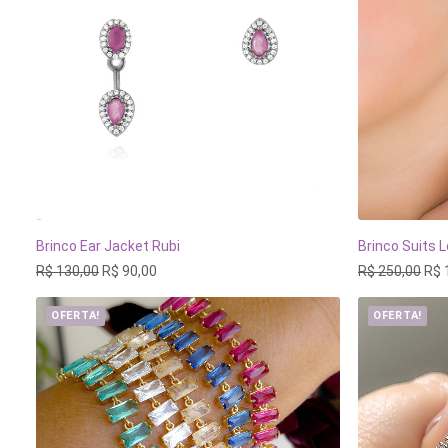
Brinco Ear Jacket Rubi
Brinco Suits 
ADICIONAR AO CARRINHO
ADI
O
O
O
R$
130,00
R$
90,00
R$
250,00
R$
preço
preço
pre
original
atual
orig
OFERTA!
OFERTA!
era:
é:
era:
R$ 130,00.
R$ 90,00.
R$ 