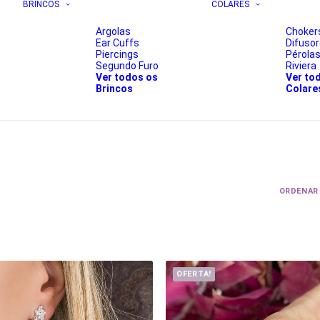
BRINCOS
COLARES
Argolas
Choker
Ear Cuffs
Difuso
Piercings
Pérola
Segundo Furo
Riviera
Ver todos os
Ver to
Brincos
Colare
ORDENAR
OFERTA!