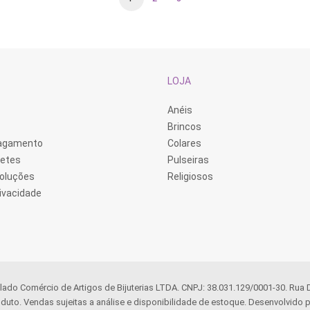
LOJA
Anéis
Brincos
Pagamento
Colares
retes
Pulseiras
voluções
Religiosos
rivacidade
llado Comércio de Artigos de Bijuterias LTDA. CNPJ: 38.031.129/0001-30. Rua
duto. Vendas sujeitas a análise e disponibilidade de estoque. Desenvolvido p