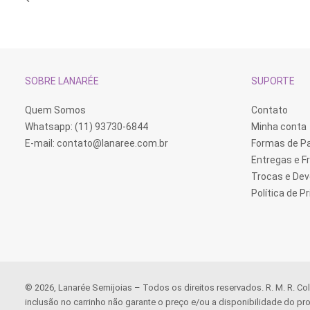
ser
ser
escolhidas
escolhidas
na
na
página
página
do
do
produto
produto
SOBRE LANARÉE
SUPORTE
Quem Somos
Contato
Whatsapp: (11) 93730-6844
Minha conta
E-mail:
contato@lanaree.com.br
Formas de 
Entregas e F
Trocas e De
Política de P
© 2026, Lanarée Semijoias – Todos os direitos reservados. R. M. R. Co
inclusão no carrinho não garante o preço e/ou a disponibilidade do pro