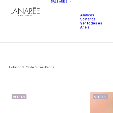
SALE
ANÉIS
Alianças
Solitários
Ver todos os
Anéis
Classificado
Exibindo 1–24 de 66 resultados
por
mais
recente
OFERTA!
OFERTA!