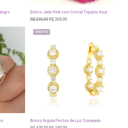
Negro
Brinco Jade Pink com Cristal Topázio Azul
INHO
ADICIONAR AO CARRINHO
O
O
R$
530,00
R$
260,00
preço
preço
original
atual
OFERTA!
era:
é:
R$ 530,00.
R$ 260,00.
ro
Brinco Argola Pontos de Luz Cravejado
ADICIONAR AO CARRINHO
O
O
R$
470,00
R$
240,00