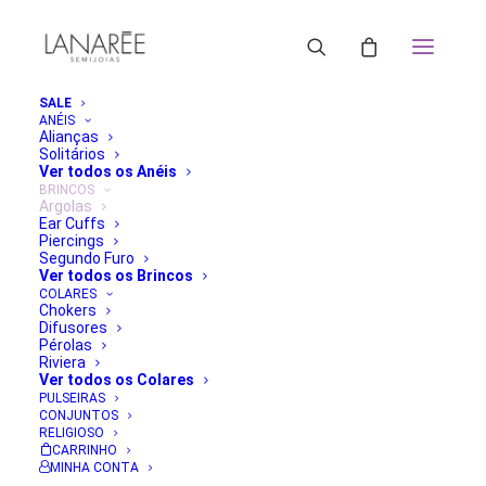
SALE
ANÉIS
Alianças
Solitários
ORDENAR POR MAIS RECENTE
Ver todos os Anéis
ORDENAR POR POPULARIDADE
BRINCOS
Argolas
ORDENAR POR PREÇO: MENOR PARA MAIOR
Ear Cuffs
ORDENAR POR PREÇO: MAIOR PARA MENOR
Piercings
FILTRAR
Segundo Furo
Ver todos os Brincos
Classificado
Exibindo 1–24 de 39 resultados
COLARES
por
Chokers
mais
Difusores
recente
Pérolas
Riviera
Ver todos os Colares
PULSEIRAS
CONJUNTOS
RELIGIOSO
CARRINHO
MINHA CONTA