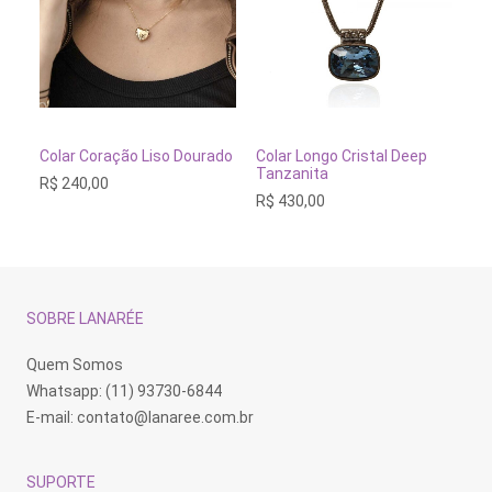
ADICIONAR AO CARRINHO
ADICIONAR AO CARRINH
Colar Coração Liso Dourado
Colar Longo Cristal Deep
Co
Tanzanita
R$
240,00
R$
R$
430,00
SOBRE LANARÉE
Quem Somos
Whatsapp: (11) 93730-6844
E-mail:
contato@lanaree.com.br
SUPORTE