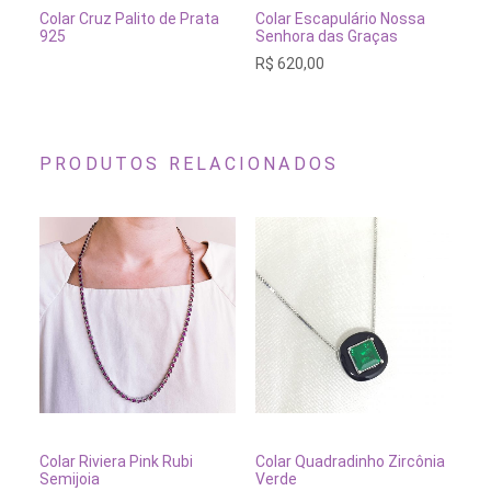
ESGOTADO
ESGOTADO
Colar Cruz Palito de Prata
Colar Escapulário Nossa
925
Senhora das Graças
R$
620,00
PRODUTOS RELACIONADOS
ADICIONAR AO CARRINHO
ADICIONAR AO CARRINH
Colar Riviera Pink Rubi
Colar Quadradinho Zircônia
Co
Semijoia
Verde
Gr