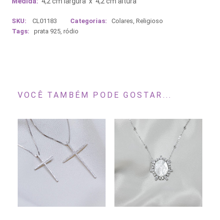
Medida:
4,2 cm largura x 4,2 cm altura
SKU:
CL01183
Categorias:
Colares
,
Religioso
Tags:
prata 925
,
ródio
VOCÊ TAMBÉM PODE GOSTAR...