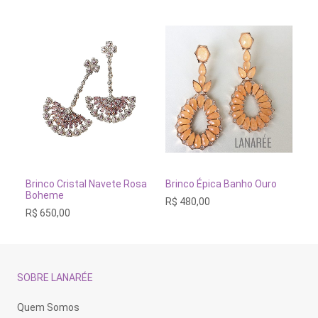
ADICIONAR AO CARRINHO
ADICIONAR AO CARRINH
Brinco Cristal Navete Rosa
Brinco Épica Banho Ouro
Br
Boheme
In
R$
480,00
R$
650,00
R$
SOBRE LANARÉE
Quem Somos