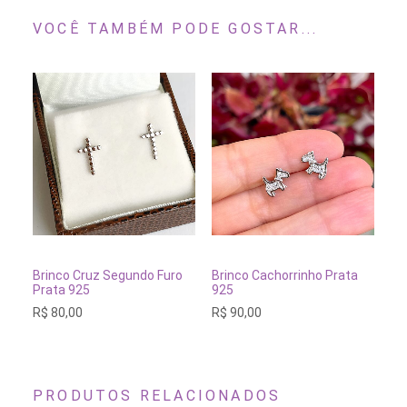
VOCÊ TAMBÉM PODE GOSTAR...
ADICIONAR AO CARRINHO
ADICIONAR AO CARRINH
Brinco Cruz Segundo Furo
Brinco Cachorrinho Prata
Br
Prata 925
925
Do
R$
80,00
R$
90,00
R$
PRODUTOS RELACIONADOS