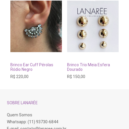
ADICIONAR AO CARRINHO
ADICIONAR AO CARRINH
Brinco Ear Cuff Pérolas
Brinco Trio Meia Esfera
Br
Ródio Negro
Dourado
Pa
R$
220,00
R$
150,00
R$
SOBRE LANARÉE
Quem Somos
Whatsapp: (11) 93730-6844
E-mail:
contato@lanaree.com.br