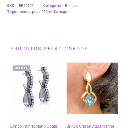
SKU:
BR207024
Categoria:
Brincos
Tags:
pérola
,
prata 925
,
ródio negro
PRODUTOS RELACIONADOS
OFERTA!
ADICIONAR AO CARRINHO
ADICIONAR AO CARRINH
Brinco Infinito Nano Opala
Brinco Cristal Aquamarine
Br