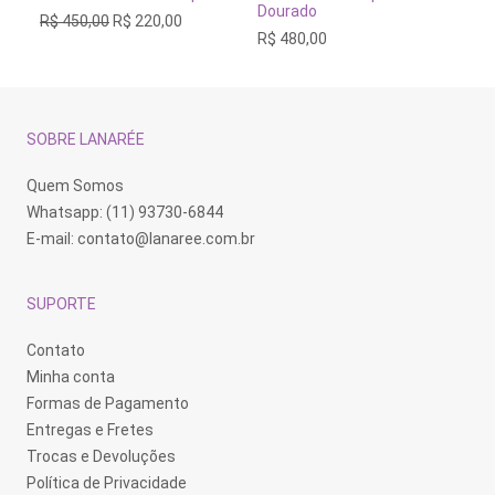
Dourado
O
O
R$
450,00
R$
220,00
R$
preço
preço
R$
480,00
original
atual
era:
é:
R$ 450,00.
R$ 220,00.
SOBRE LANARÉE
Quem Somos
Whatsapp: (11) 93730-6844
E-mail:
contato@lanaree.com.br
SUPORTE
Contato
Minha conta
Formas de Pagamento
Entregas e Fretes
Trocas e Devoluções
Política de Privacidade