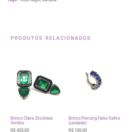
PRODUTOS RELACIONADOS
ADICIONAR AO CARRINHO
ADICIONAR AO CARRINH
Brinco Claire Zircônias
Brinco Piercing Falso Safira
Br
Verdes
(unidade)
R$
R$
420,00
R$
100,00