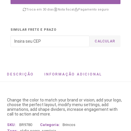
Troca em 30 dias
Nota fiscal
Pagamento seguro
SIMULAR FRETE E PRAZO
CALCULAR
DESCRIÇÃO
INFORMAÇÃO ADICIONAL
Change the color to match your brand or vision, add your logo,
choose the perfect layout, modify menu settings, add
animations, add shape dividers, increase engagement with
call to action and more.
SKU:
BR9780
Categoria:
Brincos
Tags:
ródio negro
,
semijoia