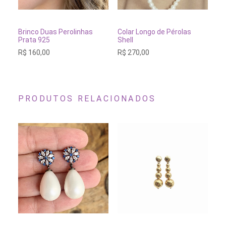
ADICIONAR AO CARRINHO
ESGOTADO
Brinco Duas Perolinhas
Colar Longo de Pérolas
Pu
Prata 925
Shell
Sh
R$
160,00
R$
270,00
R$
PRODUTOS RELACIONADOS