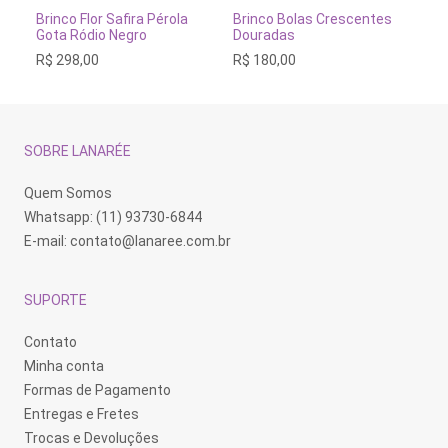
ADICIONAR AO CARRINHO
ADICIONAR AO CARRINH
Brinco Flor Safira Pérola
Brinco Bolas Crescentes
Br
Gota Ródio Negro
Douradas
R$
R$
298,00
R$
180,00
SOBRE LANARÉE
Quem Somos
Whatsapp: (11) 93730-6844
E-mail:
contato@lanaree.com.br
SUPORTE
Contato
Minha conta
Formas de Pagamento
Entregas e Fretes
Trocas e Devoluções