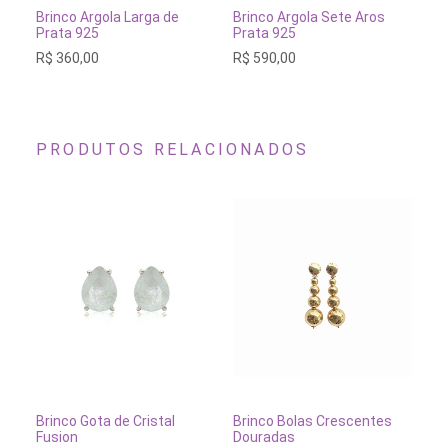
ESGOTADO
ESGOTADO
Brinco Argola Larga de
Brinco Argola Sete Aros
Br
Prata 925
Prata 925
Pr
R$
360,00
R$
590,00
R$
PRODUTOS RELACIONADOS
ADICIONAR AO CARRINH
ADICIONAR AO CARRINHO
Brinco Bolas Crescentes
Br
Brinco Gota de Cristal
Douradas
Br
Fusion