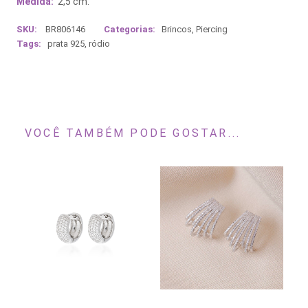
Medida:
2,5 cm.
SKU:
BR806146
Categorias:
Brincos
,
Piercing
Tags:
prata 925
,
ródio
VOCÊ TAMBÉM PODE GOSTAR...