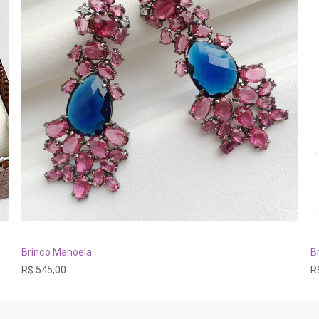
ADICIONAR AO CARRINHO
Brinco Manoela
B
R$
545,00
R