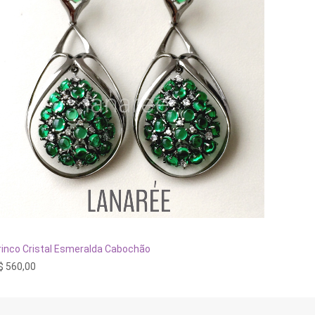
ADICIONAR AO CARRINHO
rinco Cristal Esmeralda Cabochão
Brinco P
$
560,00
R$
110,