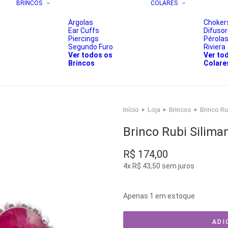
BRINCOS
COLARES
Argolas
Choker
Ear Cuffs
Difuso
Piercings
Pérola
Segundo Furo
Riviera
Ver todos os
Ver to
Brincos
Colare
Início
Loja
Brincos
Brinco Ru
Brinco Rubi Silima
R$
174,00
4x
R$
43,50
sem juros
Apenas 1 em estoque
ADI