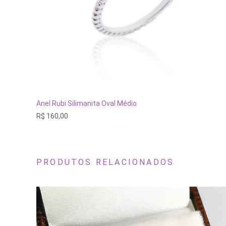
Este
produto
tem
VER OPÇÕES
Anel Rubi Silimanita Oval Médio
várias
R$
160,00
variantes.
As
opções
podem
ser
escolhidas
PRODUTOS RELACIONADOS
na
página
do
produto