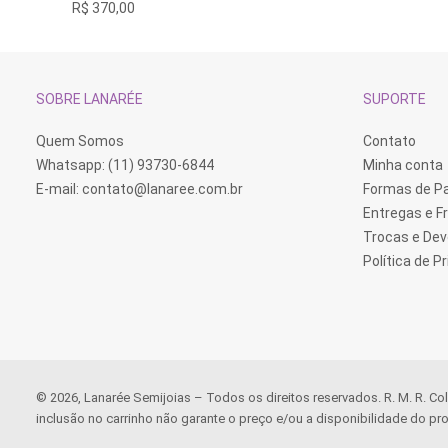
R$
370,00
SOBRE LANARÉE
SUPORTE
Quem Somos
Contato
Whatsapp: (11) 93730-6844
Minha conta
E-mail:
contato@lanaree.com.br
Formas de 
Entregas e F
Trocas e De
Política de P
© 2026, Lanarée Semijoias – Todos os direitos reservados. R. M. R. Co
inclusão no carrinho não garante o preço e/ou a disponibilidade do pro