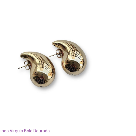
ADICIONAR AO CARRINHO
rinco Virgula Bold Dourado
Brinco L