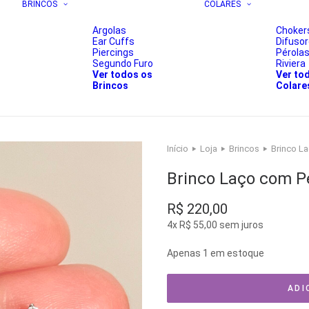
BRINCOS
COLARES
Argolas
Choker
Ear Cuffs
Difuso
Piercings
Pérola
Segundo Furo
Riviera
Ver todos os
Ver to
Brincos
Colare
Início
Loja
Brincos
Brinco La
Brinco Laço com Pé
R$
220,00
4x
R$
55,00
sem juros
Apenas 1 em estoque
ADI