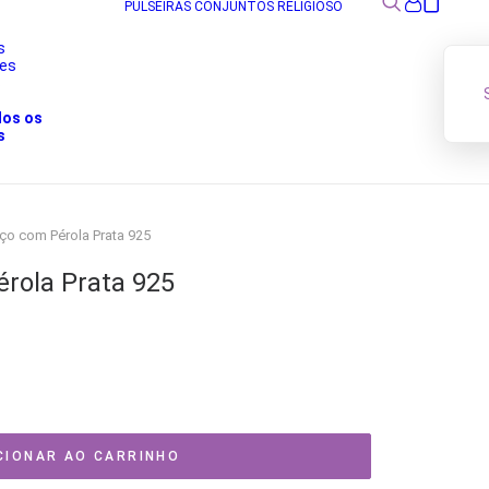
PULSEIRAS
CONJUNTOS
RELIGIOSO
s
res
s
dos os
s
ço com Pérola Prata 925
rola Prata 925
CIONAR AO CARRINHO