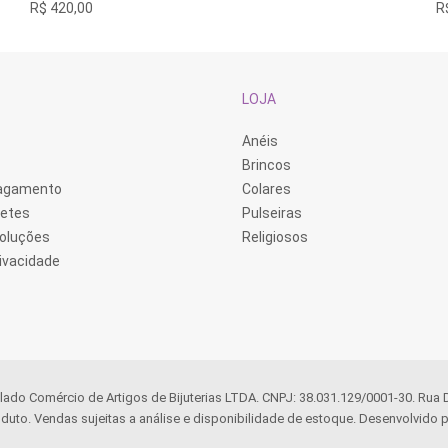
R$
420,00
R
LOJA
Anéis
Brincos
Pagamento
Colares
retes
Pulseiras
voluções
Religiosos
rivacidade
llado Comércio de Artigos de Bijuterias LTDA. CNPJ: 38.031.129/0001-30. Rua
duto. Vendas sujeitas a análise e disponibilidade de estoque. Desenvolvido p