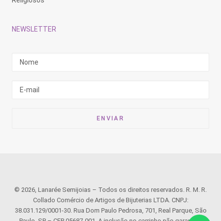
Religiosos
NEWSLETTER
© 2026, Lanarée Semijoias – Todos os direitos reservados. R. M. R.
Collado Comércio de Artigos de Bijuterias LTDA. CNPJ:
38.031.129/0001-30. Rua Dom Paulo Pedrosa, 701, Real Parque, São
Paulo, SP – CEP 05687-001. A inclusão no carrinho não garante o