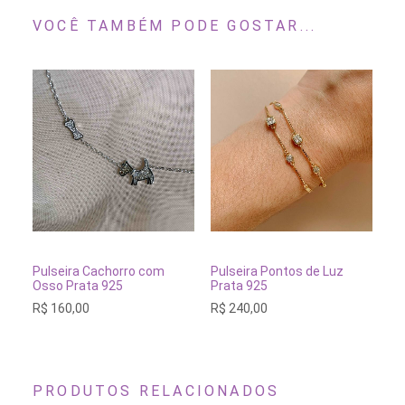
VOCÊ TAMBÉM PODE GOSTAR...
Este
Este
produto
produto
tem
tem
VER OPÇÕES
VER OPÇÕES
Pulseira Cachorro com
Pulseira Pontos de Luz
Pu
várias
várias
Osso Prata 925
Prata 925
Lu
variantes.
variantes.
R$
160,00
R$
240,00
R$
As
As
opções
opções
podem
podem
ser
ser
escolhidas
escolhidas
na
na
PRODUTOS RELACIONADOS
página
página