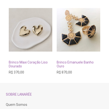
do
do
produto
produto
ADICIONAR AO CARRINHO
ADICIONAR AO CARRINH
Brinco Maxi Coração Liso
Brinco Emanuele Banho
Br
Dourado
Ouro
Lu
R$
370,00
R$
870,00
R$
SOBRE LANARÉE
Quem Somos