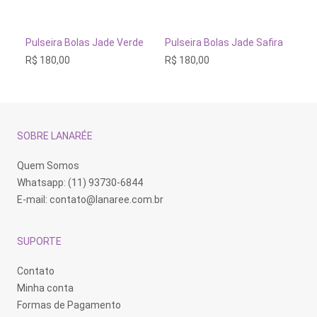
ADICIONAR AO CARRINHO
ADICIONAR AO CARRINH
Pulseira Bolas Jade Verde
Pulseira Bolas Jade Safira
Pu
Pi
R$
180,00
R$
180,00
R$
SOBRE LANARÉE
Quem Somos
Whatsapp: (11) 93730-6844
E-mail:
contato@lanaree.com.br
SUPORTE
Contato
Minha conta
Formas de Pagamento