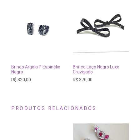
ESGOTADO
ESGOTADO
Brinco Argola P Espinélio
Brinco Laço Negro Luxo
Pu
Negro
Cravejado
Ne
R$
320,00
R$
370,00
R$
PRODUTOS RELACIONADOS