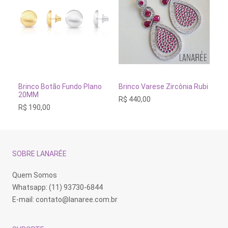
Este
produto
tem
VER OPÇÕES
ADICIONAR AO CARRINH
Brinco Botão Fundo Plano
Brinco Varese Zircônia Rubi
Br
várias
20MM
Pr
R$
440,00
variantes.
R$
190,00
R$
As
opções
podem
ser
escolhidas
na
SOBRE LANARÉE
página
do
produto
Quem Somos
Whatsapp: (11) 93730-6844
E-mail:
contato@lanaree.com.br