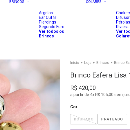
BRINCOS
COLARES
Argolas
Choker
Ear Cuffs
Difuso
Piercings
Pérola
Segundo Furo
Riviera
Ver todos os
Ver to
Brincos
Colare
Início
Loja
Brincos
Brinco Es
Brinco Esfera Lis
R$
420,00
a partir de 4x R$ 105,00 sem jur
Cor
DOURADO
PRATEADO