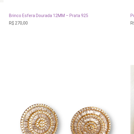
ADICIONAR AO CARRINHO
Brinco Esfera Dourada 12MM – Prata 925
P
R$
270,00
R