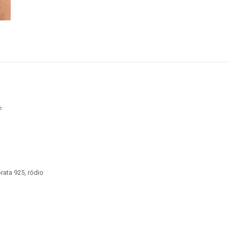
e.
rata 925
,
ródio