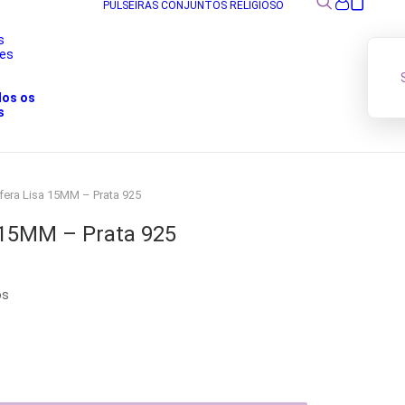
PULSEIRAS
CONJUNTOS
RELIGIOSO
s
res
s
dos os
s
fera Lisa 15MM – Prata 925
a 15MM – Prata 925
os