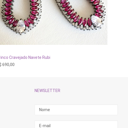
ADICIONAR AO CARRINHO
rinco Cravejado Navete Rubi
Brinco E
$
690,00
R$
298,
NEWSLETTER