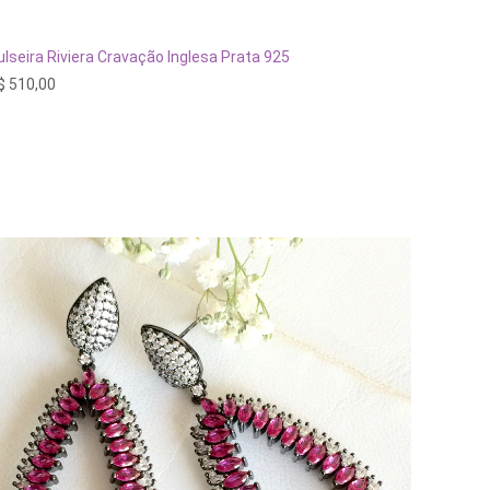
ESGOTADO
ulseira Riviera Cravação Inglesa Prata 925
$
510,00