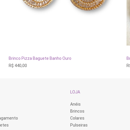
ADICIONAR AO CARRINHO
Brinco Pizza Baguete Banho Ouro
B
R$
440,00
R
LOJA
Anéis
Brincos
Pagamento
Colares
retes
Pulseiras