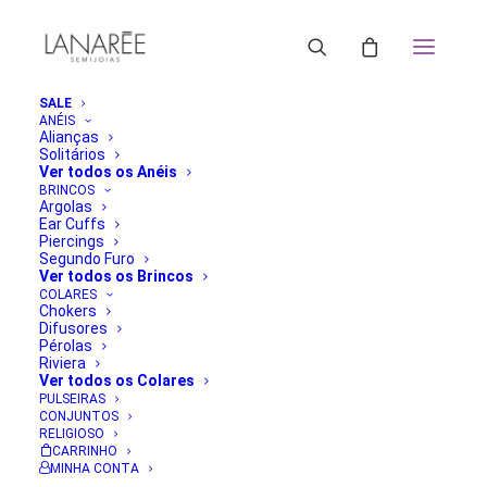
SALE
ANÉIS
Alianças
Solitários
ORDENAR POR PREÇO: MAIOR PARA MENOR
Ver todos os Anéis
ORDENAR POR POPULARIDADE
BRINCOS
Argolas
ORDENAR POR MAIS RECENTE
Ear Cuffs
ORDENAR POR PREÇO: MENOR PARA MAIOR
Piercings
FILTRAR
Segundo Furo
Ver todos os Brincos
Classificado
Mostrando todos os 3 resultados
COLARES
por
Chokers
preço:
Difusores
alto
Pérolas
para
Riviera
baixo
Ver todos os Colares
PULSEIRAS
CONJUNTOS
RELIGIOSO
CARRINHO
MINHA CONTA