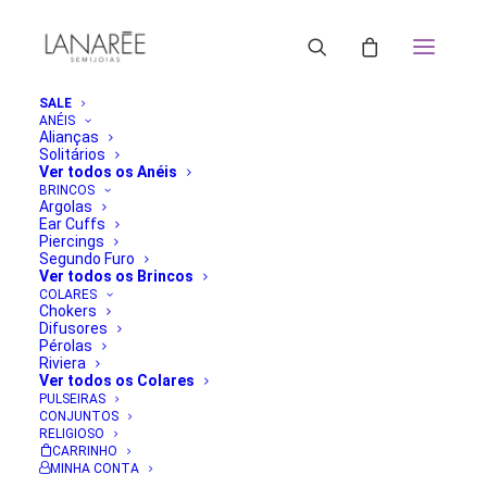
SALE
ANÉIS
Alianças
Solitários
ORDENAR POR MAIS RECENTE
Ver todos os Anéis
ORDENAR POR POPULARIDADE
BRINCOS
Argolas
ORDENAR POR PREÇO: MENOR PARA MAIOR
Ear Cuffs
ORDENAR POR PREÇO: MAIOR PARA MENOR
Piercings
FILTRAR
Segundo Furo
Ver todos os Brincos
Classificado
Mostrando todos os 3 resultados
COLARES
por
Chokers
mais
Difusores
recente
Pérolas
Riviera
Ver todos os Colares
PULSEIRAS
CONJUNTOS
RELIGIOSO
CARRINHO
MINHA CONTA