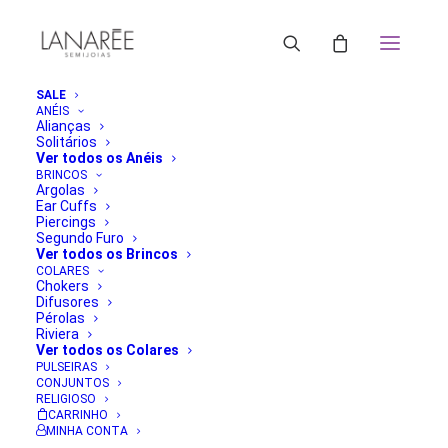
SALE
ANÉIS
Alianças
Solitários
ORDENAR POR POPULARIDADE
Ver todos os Anéis
ORDENAR POR MAIS RECENTE
BRINCOS
Argolas
ORDENAR POR PREÇO: MENOR PARA MAIOR
Ear Cuffs
ORDENAR POR PREÇO: MAIOR PARA MENOR
Piercings
FILTRAR
Segundo Furo
Ver todos os Brincos
Classificado
Mostrando todos os 3 resultados
COLARES
por
Chokers
popularidade
Difusores
Pérolas
Riviera
Ver todos os Colares
PULSEIRAS
CONJUNTOS
RELIGIOSO
CARRINHO
MINHA CONTA