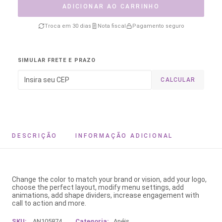
ADICIONAR AO CARRINHO
Troca em 30 dias
Nota fiscal
Pagamento seguro
SIMULAR FRETE E PRAZO
CALCULAR
DESCRIÇÃO
INFORMAÇÃO ADICIONAL
Change the color to match your brand or vision, add your logo,
choose the perfect layout, modify menu settings, add
animations, add shape dividers, increase engagement with
call to action and more.
SKU:
AN105874
Categoria:
Anéis