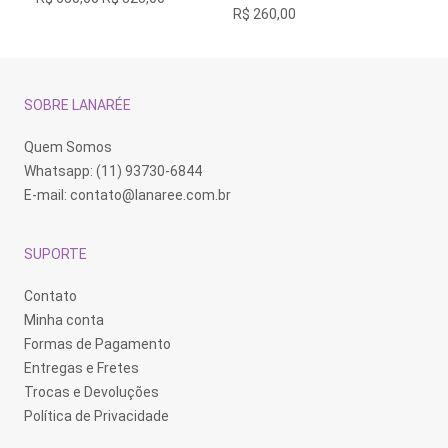
variantes.
variantes.
va
preço
preço
R$
260,00
R$
As
As
As
original
atual
opções
opções
op
era:
é:
podem
podem
po
R$ 650,00.
R$ 325,00.
ser
ser
se
escolhidas
escolhidas
es
na
na
na
SOBRE LANARÉE
página
página
pá
do
do
do
produto
produto
pr
Quem Somos
Whatsapp: (11) 93730-6844
E-mail:
contato@lanaree.com.br
SUPORTE
Contato
Minha conta
Formas de Pagamento
Entregas e Fretes
Trocas e Devoluções
Política de Privacidade