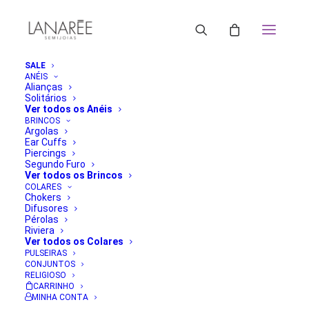
SALE
ANÉIS
Alianças
Solitários
ORDENAR POR MAIS RECENTE
Ver todos os Anéis
ORDENAR POR POPULARIDADE
BRINCOS
Argolas
ORDENAR POR PREÇO: MENOR PARA MAIOR
Ear Cuffs
ORDENAR POR PREÇO: MAIOR PARA MENOR
Piercings
FILTRAR
Segundo Furo
Ver todos os Brincos
Classificado
Exibindo 1–24 de 63 resultados
COLARES
por
Chokers
mais
Difusores
recente
Pérolas
Riviera
Ver todos os Colares
PULSEIRAS
CONJUNTOS
RELIGIOSO
CARRINHO
MINHA CONTA