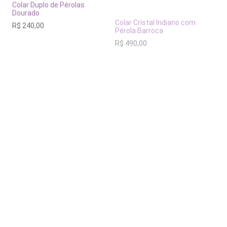
Colar Duplo de Pérolas
Colar Cristal Indiano com
Dourado
Pérola Barroca
R$
240,00
R$
490,00
OFERTA!
Colar Difusor de Óleos
Pulseira Semijoia Pérola
Essenciais Pérola
Flutuante
R$
298,00
O
O
R$
220,00
R$
110,00
preço
preço
original
atual
era:
é:
R$ 220,00.
R$ 110,00.