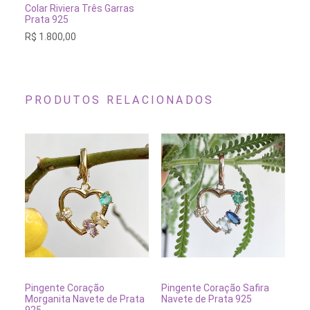
ADICIONAR AO CARRINHO
Colar Riviera Três Garras
Prata 925
R$
1.800,00
PRODUTOS RELACIONADOS
Es
pr
te
ADICIONAR AO CARRINHO
ADICIONAR AO CARRINH
Pingente Coração
Pingente Coração Safira
Pi
vá
Morganita Navete de Prata
Navete de Prata 925
Co
va