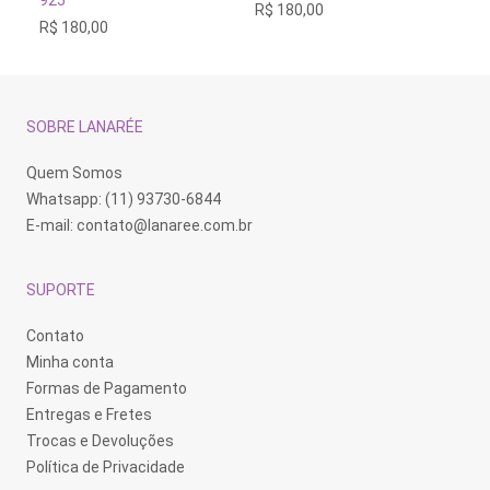
925
R$
180,00
R$
As
R$
180,00
op
po
se
es
na
pá
SOBRE LANARÉE
do
pr
Quem Somos
Whatsapp: (11) 93730-6844
E-mail:
contato@lanaree.com.br
SUPORTE
Contato
Minha conta
Formas de Pagamento
Entregas e Fretes
Trocas e Devoluções
Política de Privacidade