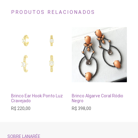
PRODUTOS RELACIONADOS
ADICIONAR AO CARRINHO
ADICIONAR AO CARRINH
Brinco Ear Hook Ponto Luz
Brinco Algarve Coral Ródio
Br
Cravejado
Negro
Ma
R$
220,00
R$
398,00
R$
SOBRE LANARÉE