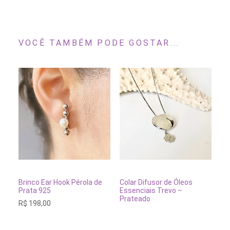
VOCÊ TAMBÉM PODE GOSTAR...
ESGOTADO
ESGOTADO
Brinco Ear Hook Pérola de
Colar Difusor de Óleos
Prata 925
Essenciais Trevo –
Prateado
R$
198,00