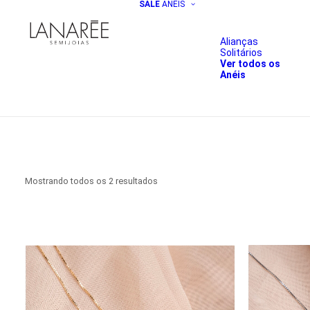
SALE
ANÉIS
Alianças
Solitários
Ver todos os
Anéis
Classificado
Mostrando todos os 2 resultados
por
preço:
baixo
para
alto