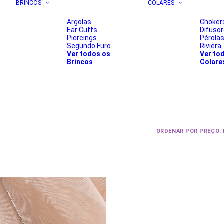
BRINCOS
COLARES
Argolas
Choker
Ear Cuffs
Difuso
Piercings
Pérola
Segundo Furo
Riviera
Ver todos os
Ver to
Brincos
Colare
ORDENAR POR PREÇO: