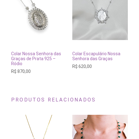
ADICIONAR AO CARRINHO
ESGOTADO
Colar Nossa Senhora das
Colar Escapulário Nossa
Co
Graças de Prata 925 –
Senhora das Graças
Pr
Ródio
R$
620,00
R$
R$
870,00
PRODUTOS RELACIONADOS