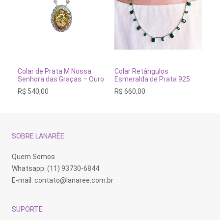
ADICIONAR AO CARRINHO
ADICIONAR AO CARRINH
Colar de Prata M Nossa
Colar Retângulos
Co
Senhora das Graças – Ouro
Esmeralda de Prata 925
Cr
R$
540,00
R$
660,00
R$
SOBRE LANARÉE
Quem Somos
Whatsapp: (11) 93730-6844
E-mail:
contato@lanaree.com.br
SUPORTE