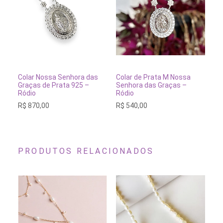
ADICIONAR AO CARRINHO
ADICIONAR AO CARRINH
Colar Nossa Senhora das
Colar de Prata M Nossa
Co
Graças de Prata 925 –
Senhora das Graças –
Gr
Ródio
Ródio
R$
R$
870,00
R$
540,00
PRODUTOS RELACIONADOS