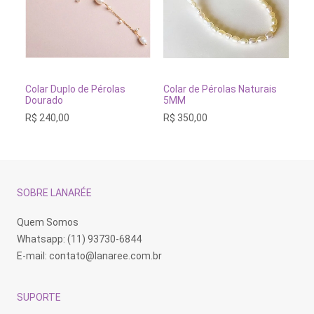
ADICIONAR AO CARRINHO
ADICIONAR AO CARRINH
Colar Duplo de Pérolas
Colar de Pérolas Naturais
Co
Dourado
5MM
90
R$
240,00
R$
350,00
R$
SOBRE LANARÉE
Quem Somos
Whatsapp: (11) 93730-6844
E-mail:
contato@lanaree.com.br
SUPORTE