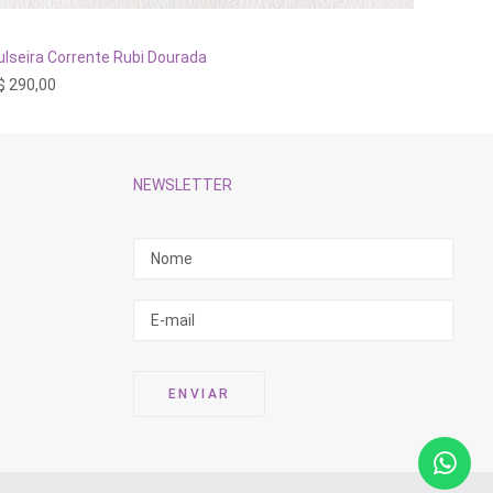
ADICIONAR AO CARRINHO
ulseira Corrente Rubi Dourada
Pulseira
$
290,00
R$
320,
NEWSLETTER