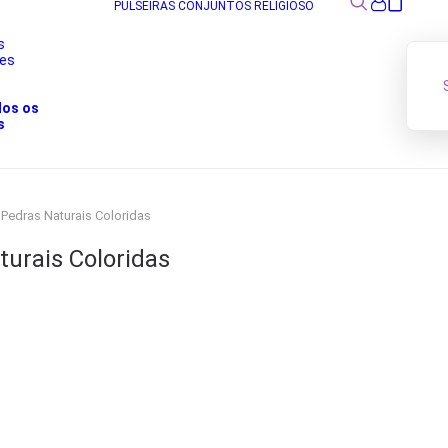
PULSEIRAS
CONJUNTOS
RELIGIOSO
s
res
s
dos os
s
 Pedras Naturais Coloridas
turais Coloridas