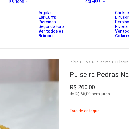
BRINCOS
COLARES
Argolas
Choker
Ear Cuffs
Difuso
Piercings
Pérola
Segundo Furo
Riviera
Ver todos os
Ver to
Brincos
Colare
Início
Loja
Pulseiras
Pulseira
Pulseira Pedras Na
R$
260,00
4x
R$
65,00
sem juros
Fora de estoque