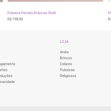
ADICIONAR AO CARRINHO
Pulseira Pérolas Brancas Shell
P
R$
198,00
R
LOJA
Anéis
Brincos
Pagamento
Colares
retes
Pulseiras
voluções
Religiosos
rivacidade