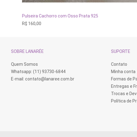
Este
produto
tem
VER OPÇÕES
Pulseira Cachorro com Osso Prata 925
várias
R$
160,00
variantes.
As
opções
podem
ser
escolhidas
SOBRE LANARÉE
SUPORTE
na
página
do
Quem Somos
Contato
produto
Whatsapp: (11) 93730-6844
Minha conta
E-mail:
contato@lanaree.com.br
Formas de 
Entregas e F
Trocas e De
Política de P