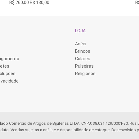
O
O
R$
260,00
R$
130,00
R
preço
preço
original
atual
era:
é:
R$ 260,00.
R$ 130,00.
LOJA
Anéis
Brincos
Pagamento
Colares
retes
Pulseiras
voluções
Religiosos
rivacidade
llado Comércio de Artigos de Bijuterias LTDA. CNPJ: 38.031.129/0001-30. Rua
duto. Vendas sujeitas a análise e disponibilidade de estoque. Desenvolvido p