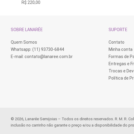
R$
220,00
SOBRE LANARÉE
SUPORTE
Quem Somos
Contato
Whatsapp: (11) 93730-6844
Minha conta
E-mail:
contato@lanaree.com.br
Formas de 
Entregas e F
Trocas e De
Política de P
© 2026, Lanarée Semijoias – Todos os direitos reservados. R. M. R. Co
inclusão no carrinho não garante o preço e/ou a disponibilidade do pro