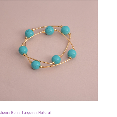
ADICIONAR AO CARRINHO
ulseira Bolas Turquesa Natural
Pulseira