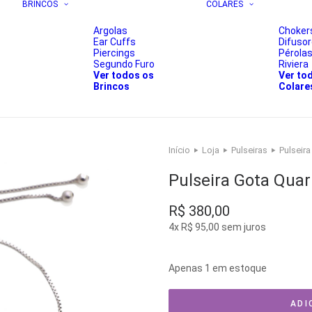
BRINCOS
COLARES
Argolas
Choker
Ear Cuffs
Difuso
Piercings
Pérola
Segundo Furo
Riviera
Ver todos os
Ver to
Brincos
Colare
Início
Loja
Pulseiras
Pulseira
Pulseira Gota Quar
R$
380,00
4x
R$
95,00
sem juros
Apenas 1 em estoque
ADI