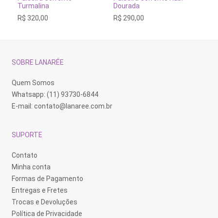
vá
Turmalina
Dourada
Ba
va
R$
320,00
R$
290,00
R$
As
op
po
se
es
na
SOBRE LANARÉE
pá
do
pr
Quem Somos
Whatsapp: (11) 93730-6844
E-mail:
contato@lanaree.com.br
SUPORTE
Contato
Minha conta
Formas de Pagamento
Entregas e Fretes
Trocas e Devoluções
Política de Privacidade