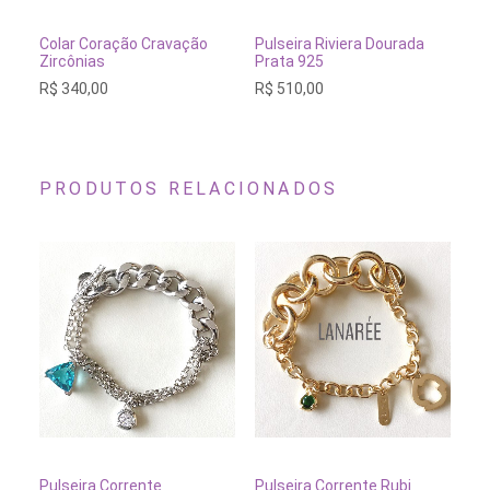
ADICIONAR AO CARRINHO
ESGOTADO
Colar Coração Cravação
Pulseira Riviera Dourada
Pu
Zircônias
Prata 925
Pr
R$
340,00
R$
510,00
R$
PRODUTOS RELACIONADOS
Es
pr
te
ADICIONAR AO CARRINHO
ADICIONAR AO CARRINH
Pulseira Corrente
Pulseira Corrente Rubi
Pul