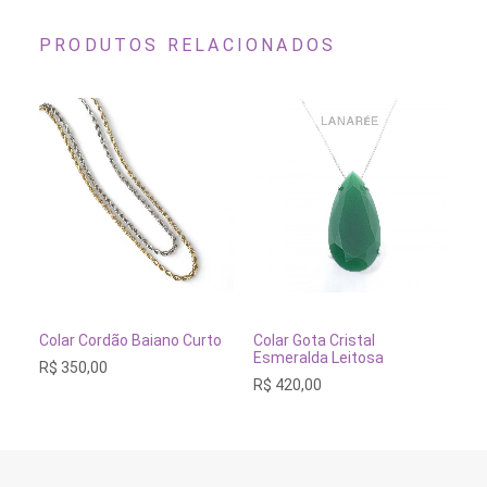
PRODUTOS RELACIONADOS
Este
produto
tem
VER OPÇÕES
ADICIONAR AO CARRINH
Colar Cordão Baiano Curto
Colar Gota Cristal
Co
várias
Esmeralda Leitosa
92
R$
350,00
variantes.
R$
420,00
R$
As
opções
podem
ser
escolhidas
na