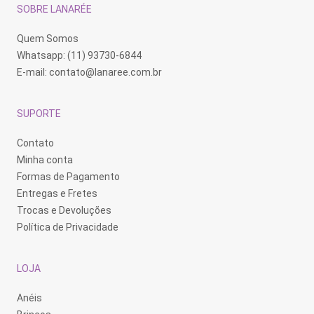
página
SOBRE LANARÉE
do
produto
Quem Somos
Whatsapp: (11) 93730-6844
E-mail:
contato@lanaree.com.br
SUPORTE
Contato
Minha conta
Formas de Pagamento
Entregas e Fretes
Trocas e Devoluções
Política de Privacidade
LOJA
Anéis