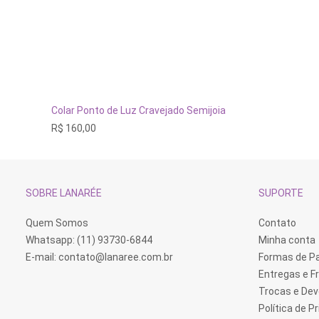
ADICIONAR AO CARRINHO
Colar Ponto de Luz Cravejado Semijoia
R$
160,00
SOBRE LANARÉE
SUPORTE
Quem Somos
Contato
Whatsapp: (11) 93730-6844
Minha conta
E-mail:
contato@lanaree.com.br
Formas de 
Entregas e F
Trocas e De
Política de P