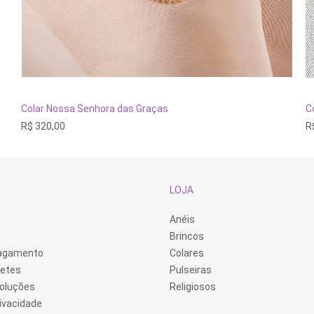
ADICIONAR AO CARRINHO
Colar Nossa Senhora das Graças
C
R$
320,00
R
LOJA
Anéis
Brincos
Pagamento
Colares
retes
Pulseiras
voluções
Religiosos
rivacidade