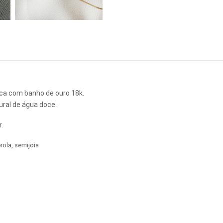
lica com banho de ouro 18k.
ural de água doce.
.
rola
,
semijoia