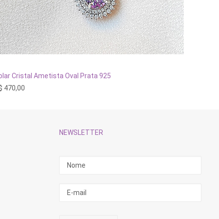
ADICIONAR AO CARRINHO
olar Cristal Ametista Oval Prata 925
Colar Li
$
470,00
R$
298,
NEWSLETTER