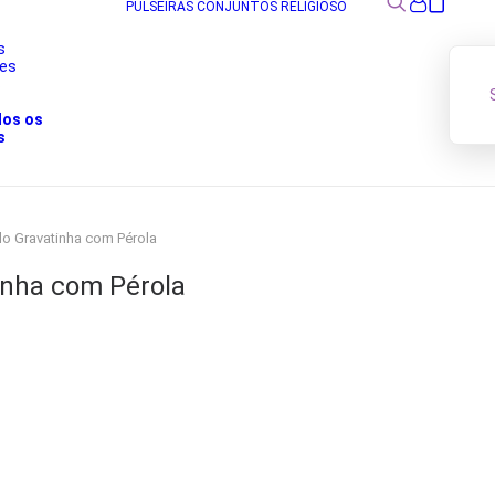
PULSEIRAS
CONJUNTOS
RELIGIOSO
s
res
s
dos os
s
ilo Gravatinha com Pérola
tinha com Pérola