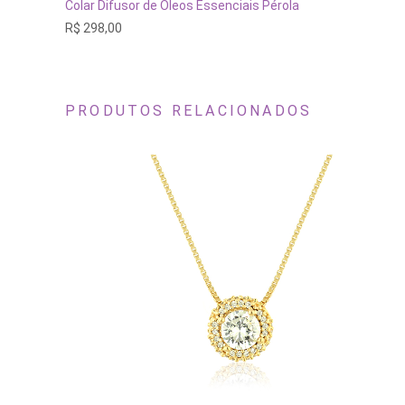
tem
VER OPÇÕES
Colar Difusor de Óleos Essenciais Pérola
várias
R$
298,00
variantes.
As
opções
podem
ser
escolhidas
PRODUTOS RELACIONADOS
na
página
do
produto