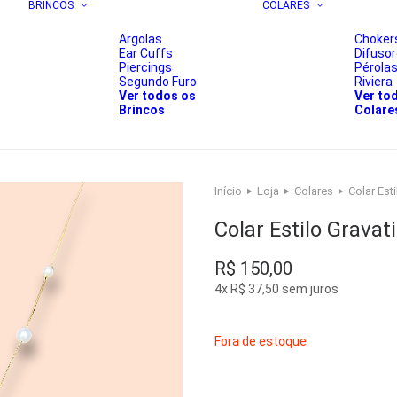
BRINCOS
COLARES
Argolas
Choker
Ear Cuffs
Difuso
Piercings
Pérola
Segundo Furo
Riviera
Ver todos os
Ver to
Brincos
Colare
Início
Loja
Colares
Colar Est
Colar Estilo Grava
R$
150,00
4x
R$
37,50
sem juros
Fora de estoque