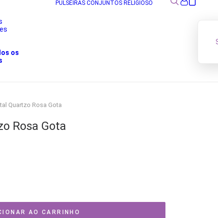
PULSEIRAS
CONJUNTOS
RELIGIOSO
s
res
s
dos os
s
stal Quartzo Rosa Gota
tzo Rosa Gota
eço
al
 180,00.
CIONAR AO CARRINHO