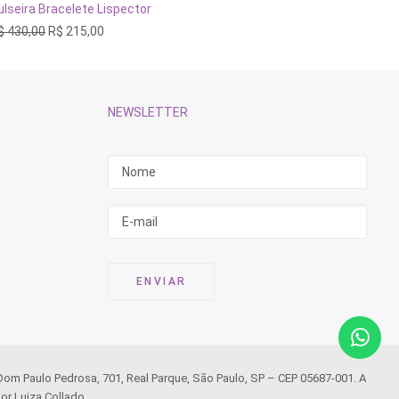
ADICIONAR AO CARRINHO
ulseira Bracelete Lispector
Pulseira
O
O
$
430,00
R$
215,00
R$
248,
preço
preço
original
atual
era:
é:
R$ 430,00.
R$ 215,00.
NEWSLETTER
 Dom Paulo Pedrosa, 701, Real Parque, São Paulo, SP – CEP 05687-001. A
or Luiza Collado.