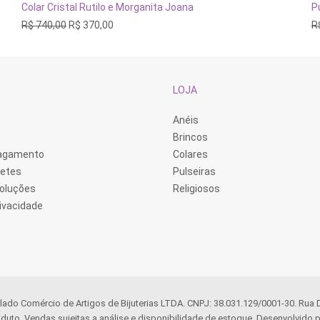
ADICIONAR AO CARRINHO
Colar Cristal Rutilo e Morganita Joana
P
O
O
R$
740,00
R$
370,00
R
preço
preço
original
atual
era:
é:
R$ 740,00.
R$ 370,00.
LOJA
Anéis
Brincos
Pagamento
Colares
retes
Pulseiras
voluções
Religiosos
rivacidade
llado Comércio de Artigos de Bijuterias LTDA. CNPJ: 38.031.129/0001-30. Rua
duto. Vendas sujeitas a análise e disponibilidade de estoque. Desenvolvido p