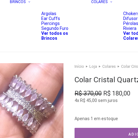
BRINCOS
COLARES
Argolas
Choker
Ear Cuffs
Difuso
Piercings
Pérola
Segundo Furo
Riviera
Ver todos os
Ver to
Brincos
Colare
Início
Loja
Colares
Colar Cri
Colar Cristal Quar
O
O
R$
370,00
R$
180,00
preço
pr
4x
R$
45,00
sem juros
original
atu
era:
é:
Apenas 1 em estoque
R$ 370,00.
R$
ADI