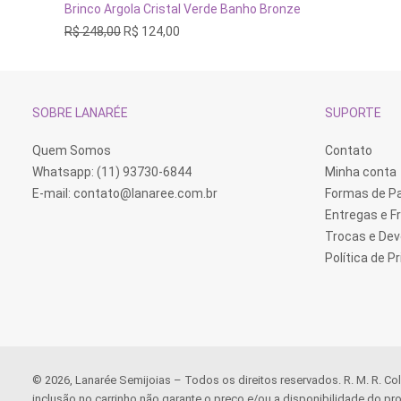
ADICIONAR AO CARRINHO
Brinco Argola Cristal Verde Banho Bronze
O
O
R$
248,00
R$
124,00
preço
preço
original
atual
era:
é:
R$ 248,00.
R$ 124,00.
SOBRE LANARÉE
SUPORTE
Quem Somos
Contato
Whatsapp: (11) 93730-6844
Minha conta
E-mail:
contato@lanaree.com.br
Formas de 
Entregas e F
Trocas e De
Política de P
© 2026, Lanarée Semijoias – Todos os direitos reservados. R. M. R. Co
inclusão no carrinho não garante o preço e/ou a disponibilidade do pro