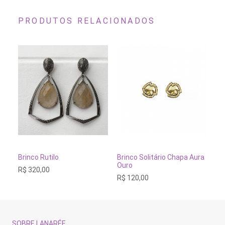
ser
escolhidas
na
PRODUTOS RELACIONADOS
página
do
produto
ADICIONAR AO CARRINHO
ADICIONAR AO CARRINH
Brinco Rutilo
Brinco Solitário Chapa Aura
Br
Ouro
Sa
R$
320,00
R$
120,00
R$
SOBRE LANARÉE