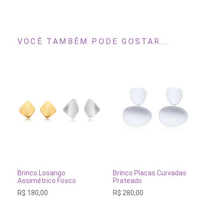
VOCÊ TAMBÉM PODE GOSTAR...
Este
produto
tem
VER OPÇÕES
ESGOTADO
Brinco Losango
Brinco Placas Curvadas
várias
Assimétrico Fosco
Prateado
variantes.
R$
180,00
R$
280,00
As
opções
podem