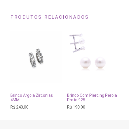
podem
ser
escolhidas
na
PRODUTOS RELACIONADOS
página
do
produto
ADICIONAR AO CARRINHO
ADICIONAR AO CARRINH
Brinco Argola Zircônias
Br
Brinco Com Piercing Pérola
4MM
Ró
Prata 925
R$
240,00
R$
R$
190,00