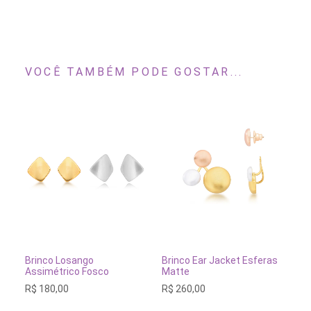
VOCÊ TAMBÉM PODE GOSTAR...
Este
produto
tem
VER OPÇÕES
ESGOTADO
Brinco Losango
Brinco Ear Jacket Esferas
Br
várias
Assimétrico Fosco
Matte
Do
variantes.
R$
180,00
R$
260,00
R$
As
opções