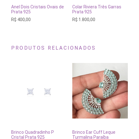
 OPÇÕES
ADICIONAR AO CARRINHO
ESGOTAD
istais Ovais de
Colar Riviera Três Garras
Pulseira Riviera Clás
Prata 925
Prata 925
R$
1.800,00
R$
510,00
PRODUTOS RELACIONADOS
OFERTA!
NAR AO CARRINHO
ADICIONAR AO CARRINHO
ADICIONAR A
radinho P
Brinco Ear Cuff Leque
Brinco Argola Crista
a 925
Turmalina Paraíba
Banho Bronze