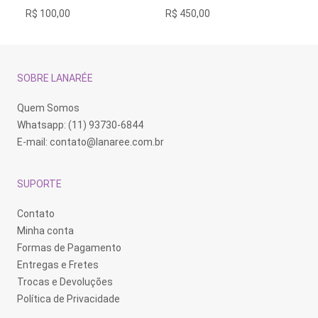
O
R$
450,00
R$
248,00
R$
124,00
preço
original
era:
R$ 248,00.
SOBRE LANARÉE
Quem Somos
Whatsapp: (11) 93730-6844
E-mail:
contato@lanaree.com.br
SUPORTE
Contato
Minha conta
Formas de Pagamento
Entregas e Fretes
Trocas e Devoluções
Política de Privacidade