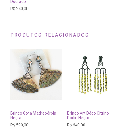
Dourado
R$
240,00
PRODUTOS RELACIONADOS
ADICIONAR AO CARRINHO
ADICIONAR AO CARRINH
Brinco Gota Madrepérola
Brinco Art Déco Citrino
Br
Negra
Ródio Negro
Ro
R$
590,00
R$
640,00
R$