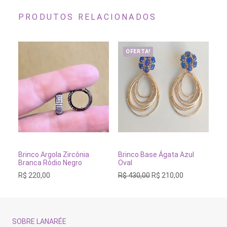
PRODUTOS RELACIONADOS
OFERTA!
ADICIONAR AO CARRINHO
ADICIONAR AO CARRINH
Brinco Argola Zircônia
Brinco Base Ágata Azul
Br
Branca Ródio Negro
Oval
Qu
O
O
R$
220,00
R$
430,00
R$
210,00
R$
preço
preço
original
atual
era:
é:
R$ 430,00.
R$ 210,00.
SOBRE LANARÉE