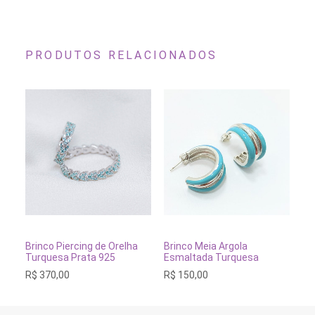
PRODUTOS RELACIONADOS
ADICIONAR AO CARRINHO
ADICIONAR AO CARRINH
Brinco Piercing de Orelha
Brinco Meia Argola
Br
Turquesa Prata 925
Esmaltada Turquesa
Ve
R$
370,00
R$
150,00
R$