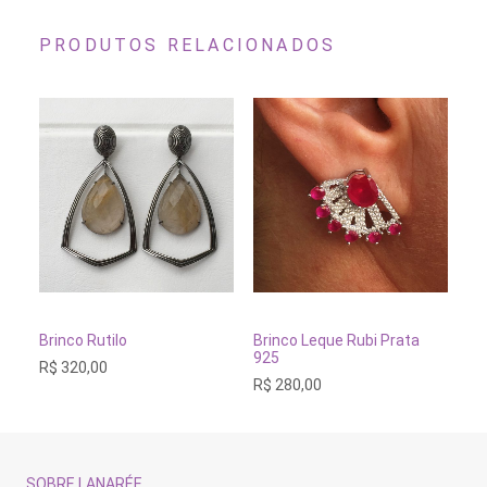
PRODUTOS RELACIONADOS
ADICIONAR AO CARRINHO
ADICIONAR AO CARRINH
Brinco Rutilo
Brinco Leque Rubi Prata
Br
925
(u
R$
320,00
R$
280,00
R$
SOBRE LANARÉE