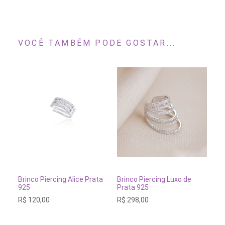
VOCÊ TAMBÉM PODE GOSTAR...
ADICIONAR AO CARRINH
ADICIONAR AO CARRINHO
Brinco Piercing Luxo de
Br
Brinco Piercing Alice Prata
Prata 925
92
925
R$
298,00
R$
R$
120,00