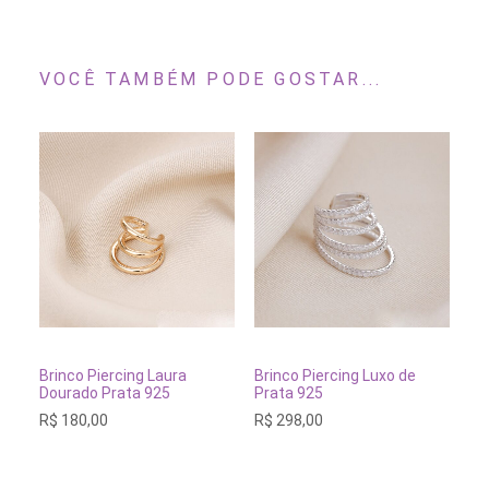
VOCÊ TAMBÉM PODE GOSTAR...
ADICIONAR AO CARRINHO
ADICIONAR AO CARRINH
Brinco Piercing Laura
Brinco Piercing Luxo de
Br
Dourado Prata 925
Prata 925
Do
R$
180,00
R$
298,00
R$