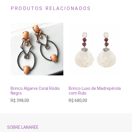
PRODUTOS RELACIONADOS
ADICIONAR AO CARRINHO
ADICIONAR AO CARRINH
Brinco Algarve Coral Ródio
Brinco Luxo de Madrepérola
Br
Negro
com Rubi
Ne
R$
398,00
R$
680,00
R$
SOBRE LANARÉE