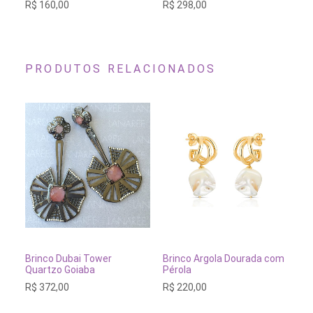
R$
160,00
R$
298,00
R$
PRODUTOS RELACIONADOS
ADICIONAR AO CARRINHO
ADICIONAR AO CARRINH
Brinco Dubai Tower
Brinco Argola Dourada com
Br
Quartzo Goiaba
Pérola
Pr
R$
372,00
R$
220,00
R$