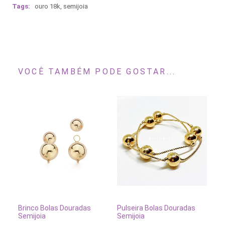
Tags:
ouro 18k
,
semijoia
VOCÊ TAMBÉM PODE GOSTAR...
ADICIONAR AO CARRINHO
ADICIONAR AO CARRINH
Brinco Bolas Douradas
Pulseira Bolas Douradas
Pu
Semijoia
Semijoia
Sh