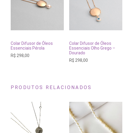
Este
Este
produto
produto
tem
tem
VER OPÇÕES
VER OPÇÕES
Colar Difusor de Óleos
Colar Difusor de Óleos
Co
várias
várias
Essenciais Pérola
Essenciais Olho Grego –
Es
variantes.
variantes.
Dourado
R$
298,00
As
As
R$
298,00
opções
opções
podem
podem
ser
ser
escolhidas
escolhidas
na
na
página
página
PRODUTOS RELACIONADOS
do
do
produto
produto