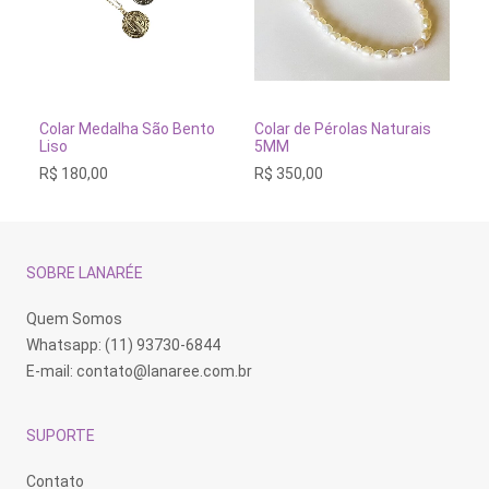
Este
produto
tem
VER OPÇÕES
ADICIONAR AO CARRINH
Colar Medalha São Bento
Colar de Pérolas Naturais
Co
várias
Liso
5MM
Bo
variantes.
R$
180,00
R$
350,00
R$
As
opções
podem
ser
escolhidas
na
SOBRE LANARÉE
página
do
produto
Quem Somos
Whatsapp: (11) 93730-6844
E-mail:
contato@lanaree.com.br
SUPORTE
Contato