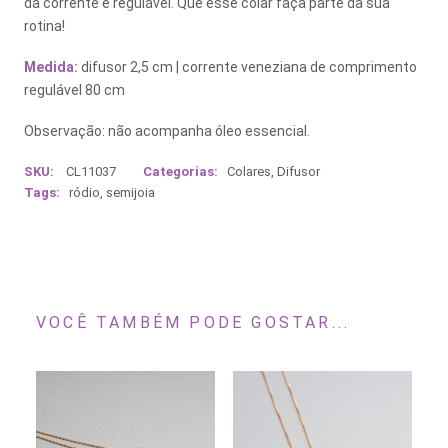
da corrente é regulável. Que esse colar faça parte da sua
rotina!
Medida:
difusor 2,5 cm | corrente veneziana de comprimento
regulável 80 cm
Observação: não acompanha óleo essencial.
SKU:
CL11037
Categorias:
Colares
,
Difusor
Tags:
ródio
,
semijoia
VOCÊ TAMBÉM PODE GOSTAR...