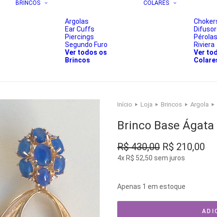
BRINCOS
COLARES
Argolas
Choker
Ear Cuffs
Difuso
Piercings
Pérola
Segundo Furo
Riviera
Ver todos os
Ver to
Brincos
Colare
Início
Loja
Brincos
Argola
Brinco Base Ágata 
O
O
R$
430,00
R$
210,00
preço
pr
4x
R$
52,50
sem juros
original
atu
era:
é:
Apenas 1 em estoque
R$ 430,00.
R$
ADI