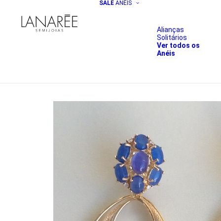
SALE
ANÉIS
Alianças
Solitários
Ver todos os
Anéis