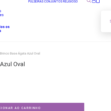
PULSEIRAS
CONJUNTOS
RELIGIOSO
s
res
s
dos os
s
Brinco Base Ágata Azul Oval
Azul Oval
eço
al
 210,00.
CIONAR AO CARRINHO